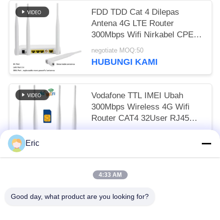
FDD TDD Cat 4 Dilepas
Antena 4G LTE Router
300Mbps Wifi Nirkabel CPE
Modem Ethernet Wan
negotiate MOQ:50
HUBUNGI KAMI
Vodafone TTL IMEI Ubah
300Mbps Wireless 4G Wifi
Router CAT4 32User RJ45
CPE
negotiate MOQ:50
Eric
HUBUNGI KAMI
4:33 AM
Bad Request
Semua
Good day, what product are you looking for?
Router WiFi LTE LTE
Router 4G LTE 300Mbps