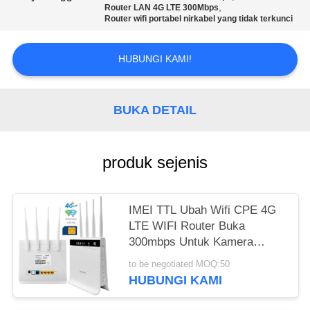
SITEMAP
,
Router LAN 4G LTE 300Mbps
Router wifi portabel nirkabel yang tidak terkunci
PRIVACY
HUBUNGI KAMI!
POLICY
BUKA DETAIL
produk sejenis
IMEI TTL Ubah Wifi CPE 4G
LTE WIFI Router Buka
300mbps Untuk Kamera
CCTV
to be negotiated MOQ:50
HUBUNGI KAMI