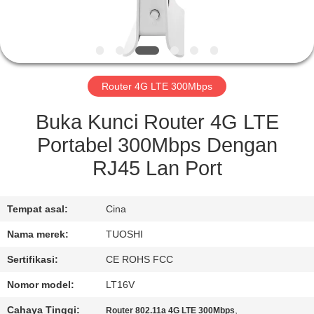
KUALITAS
HUBUNGI
KAMI
Router 4G LTE 300Mbps
BERITA
Buka Kunci Router 4G LTE
Portabel 300Mbps Dengan
KASUS
RJ45 Lan Port
PERMINTAAN
Tempat asal:
Cina
PENAWARAN
Nama merek:
TUOSHI
Sertifikasi:
CE ROHS FCC
VR
Nomor model:
LT16V
Cahaya Tinggi:
,
Router 802.11a 4G LTE 300Mbps