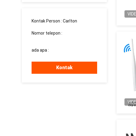
VID
Kontak Person :
Carlton
Nomor telepon :
008613760340811
ada apa :
+8613760340811
Kontak
VID