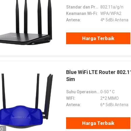
Standar dan Protokol:
802.11a/g/n
Keamanan Wi-Fi:
WPA/WPA2
Antena:
4* 5dBi Antena
Harga Terbaik
Blue WiFi LTE Router 802.
Sim
Suhu Operasional:
0-50 ° C
WIFI:
2*2 MIMO
Antena:
6* 5dBi Antena
Harga Terbaik
EO