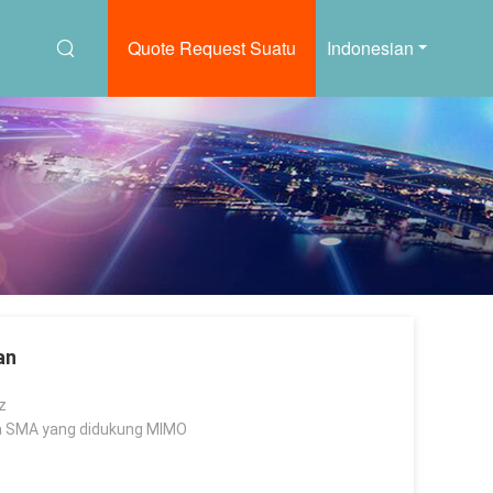
Quote Request Suatu
Indonesian
an
z
a SMA yang didukung MIMO