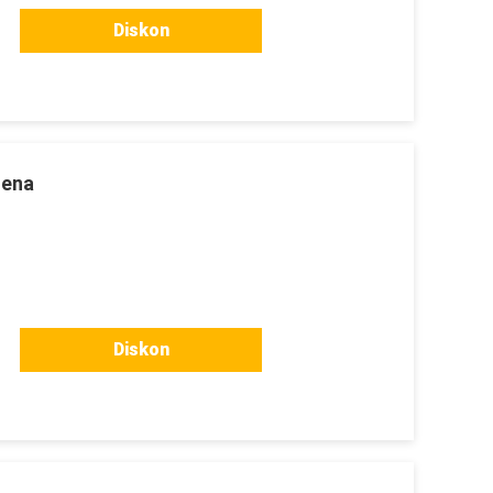
Diskon
tena
Diskon