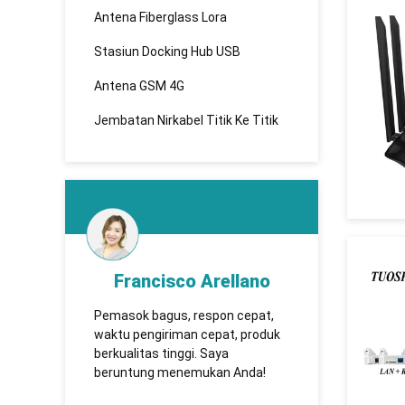
Antena Fiberglass Lora
Stasiun Docking Hub USB
Antena GSM 4G
Jembatan Nirkabel Titik Ke Titik
d
Francisco Arellano
K
elama
Pemasok bagus, respon cepat,
TUOSHI -
emasok
waktu pengiriman cepat, produk
оторая е
aik,
berkualitas tinggi. Saya
отруднич
erja
beruntung menemukan Anda!
олгосроч