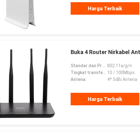
Harga Terbaik
Buka 4 Router Nirkabel An
Standar dan Protokol:
802.11a/g/n
Tingkat transfer kabel:
10 / 100Mbps
Antena:
4* 5dBi Antena
Harga Terbaik