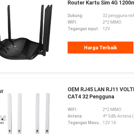
Router Kartu Sim 4G 1200
Dukung:
32 pengguna nir
WIFI:
2*2 MIMO
Tegangan input:
12V
Harga Terbaik
OEM RJ45 LAN RJ11 VOLTE 
HADBAATAR
Gabriel Haddad
CAT4 32 Pengguna
 адежная омпания,
Kami telah bekerja sama selama
WIFI:
2*2 MIMO
рвые ановила
5 tahun, mereka adalah pemasok
Antena:
4* 5dBi Antena (
ество еет
yang baik dan teman yang baik,
Tegangan Masukan:
12V 1A
ное отрудничество.
kehormatan kami untuk bekerja
dengan mereka.