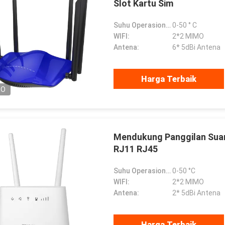
Slot Kartu Sim
Suhu Operasional:
0-50 ° C
WIFI:
2*2 MIMO
Antena:
6* 5dBi Antena
Harga Terbaik
EO
Mendukung Panggilan Sua
RJ11 RJ45
Suhu Operasional:
0-50 °C
WIFI:
2*2 MIMO
Antena:
2* 5dBi Antena
Harga Terbaik