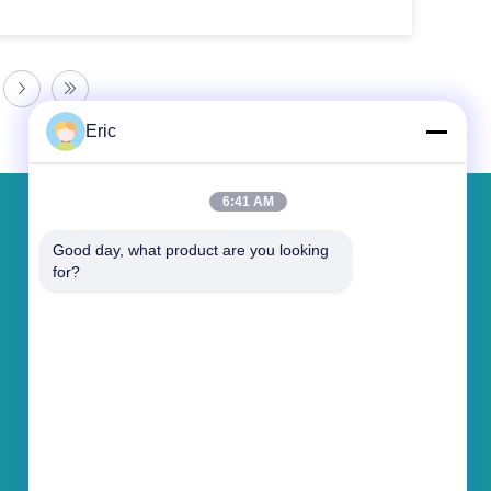
Eric
6:41 AM
Tinggalkan pesan
Good day, what product are you looking 
for?