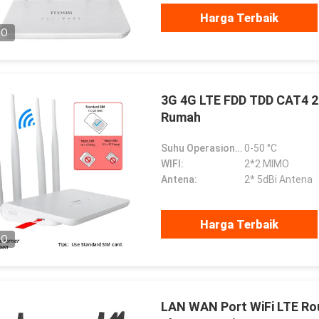
Harga Terbaik
EO
3G 4G LTE FDD TDD CAT4 
Rumah
Suhu Operasional:
0-50 °C
WIFI:
2*2 MIMO
Antena:
2* 5dBi Antena
Harga Terbaik
EO
LAN WAN Port WiFi LTE Ro