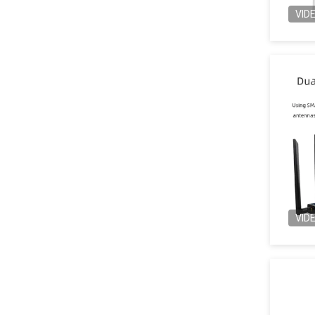
VID
VID