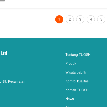
1
2
3
4
5
 Ltd
Tentang TUOSHI
Produk
Wisata pabrik
Kontrol kualitas
No.89, Kecamatan
Kontak TUOSHI
News