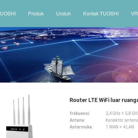
TUOSHI
Produk
Unduh
Kontak TUOSHI
VR
Router LTE WiFi luar ruang
frekuensi:
2,4 GHz + 5,8 GH
Antena:
Konektor anten
Antarmuka:
1 WAN + 4 LAN