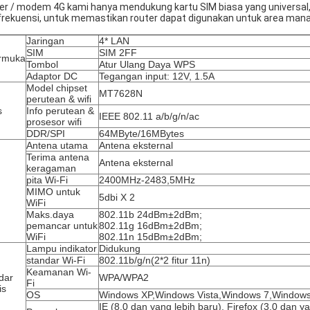
er / modem 4G kami hanya mendukung kartu SIM biasa yang universal
 frekuensi, untuk memastikan router dapat digunakan untuk area mana
Jaringan
4* LAN
SIM
SIM 2FF
rmuka
Tombol
Atur Ulang Daya WPS
Adaptor DC
Tegangan input: 12V, 1.5A
Model chipset
MT7628N
perutean & wifi
s
Info perutean &
IEEE 802.11 a/b/g/n/ac
prosesor wifi
DDR/SPI
64MByte/16MBytes
Antena utama
Antena eksternal
Terima antena
Antena eksternal
keragaman
pita Wi-Fi
2400MHz-2483,5MHz
MIMO untuk
5dbi X 2
WiFi
Maks.daya
802.11b 24dBm±2dBm;
pemancar untuk
802.11g 16dBm±2dBm;
WiFi
802.11n 15dBm±2dBm;
Lampu indikator
Didukung
standar Wi-Fi
802.11b/g/n(2*2 fitur 11n)
Keamanan Wi-
dar
WPA/WPA2
Fi
is
OS
Windows XP,Windows Vista,Windows 7,Window
IE (8.0 dan yang lebih baru), Firefox (3.0 dan y