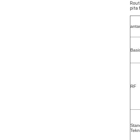
Rout
pita
anta
Basi
RF
Stan
Tekn