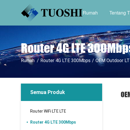
Rumah
Tentang 
Router 4G LTE 300Mbp
Rumah
/
Router 4G LTE 300Mbps
/
OEM Outdoor LTE
Semua Produk
OEM
Router WiFi LTE LTE
Router 4G LTE 300Mbps