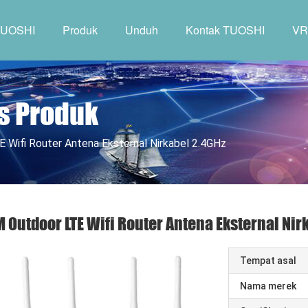
TUOSHI
Produk
Unduh
Kontak TUOSHI
VR
s Produk
 Wifi Router Antena Eksternal Nirkabel 2.4GHz
 Outdoor LTE Wifi Router Antena Eksternal Nir
Tempat asal
Nama merek