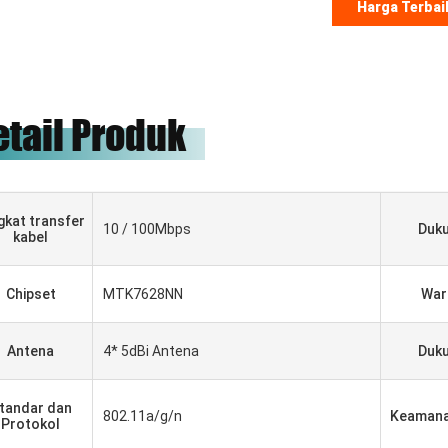
Harga Terbai
etail Produk
gkat transfer
10 / 100Mbps
Duk
kabel
Chipset
MTK7628NN
War
Gabriel Haddad
Kami telah bekerja sama selama
Antena
4* 5dBi Antena
Duk
5 tahun, mereka adalah pemasok
yang baik dan teman yang baik,
tandar dan
kehormatan kami untuk bekerja
802.11a/g/n
Keamana
Protokol
dengan mereka.