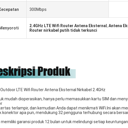
Kecepatan
300Mbps
2.4GHz LTE Wifi Router Antena Eksternal
,
Antena Eks
Menyoroti
Router nirkabel putih tidak terkunci
eskripsi Produk
Outdoor LTE Wifi Router Antena Eksternal Nirkabel 2.4GHz
uk mudah dioperasikan, hanya perlu memasukkan kartu SIM dan menya
er
 kertas terlampir, dan kemudian Anda dapat menikmati WiFi.Ini akan 
k konektor apa pun, mendukung 32 pengguna terhubung secara bers
 memiliki garansi produk 12 bulan untuk melindungi setiap keuntunga