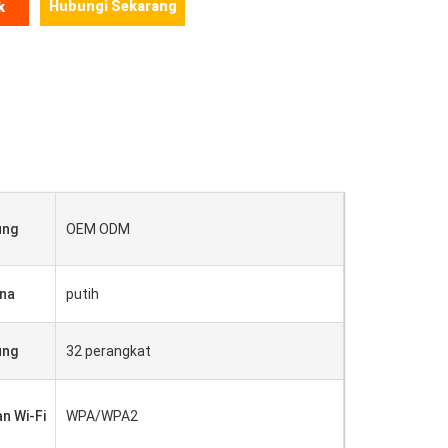
Hubungi Sekarang
k
ung
OEM ODM
na
putih
ung
32 perangkat
n Wi-Fi
WPA/WPA2