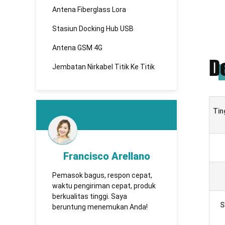
Antena Fiberglass Lora
Stasiun Docking Hub USB
Antena GSM 4G
D
Jembatan Nirkabel Titik Ke Titik
Tin
rancisco Arellano
KHADBAATAR
sok bagus, respon cepat,
TUOSHI - адежная омпания,
u pengiriman cepat, produk
оторая ервые ановила
alitas tinggi. Saya
отрудничество еет
S
ntung menemukan Anda!
олгосрочное отрудничество.