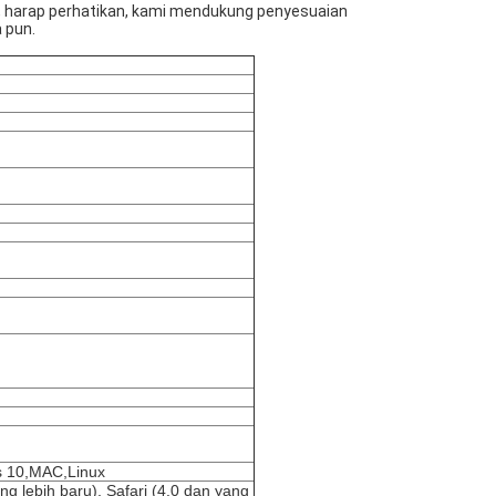
, harap perhatikan, kami mendukung penyesuaian
 pun.
s 10,MAC,Linux
ang lebih baru), Safari (4.0 dan yang