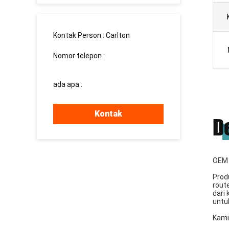
Kontak Person :
Carlton
Nomor telepon :
008613760340811
ada apa :
+8613760340811
Kontak
D
OEM 
Prod
rout
dari
untu
Kami