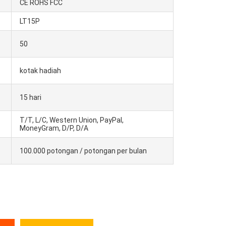
CE ROHS FCC
LT15P
50
kotak hadiah
15 hari
T/T, L/C, Western Union, PayPal,
MoneyGram, D/P, D/A
100.000 potongan / potongan per bulan