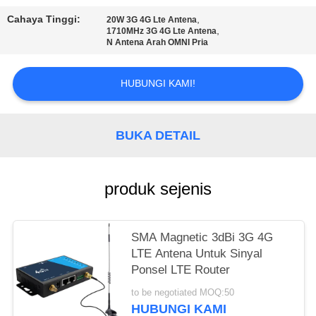
SITEMAP
Cahaya Tinggi:
,
20W 3G 4G Lte Antena
,
1710MHz 3G 4G Lte Antena
PRIVACY
N Antena Arah OMNI Pria
POLICY
HUBUNGI KAMI!
BUKA DETAIL
produk sejenis
SMA Magnetic 3dBi 3G 4G
LTE Antena Untuk Sinyal
Ponsel LTE Router
to be negotiated MOQ:50
HUBUNGI KAMI