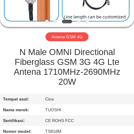
KUALITAS
HUBUNGI
KAMI
Antena GSM 4G
BERITA
N Male OMNI Directional
Fiberglass GSM 3G 4G Lte
KASUS
Antena 1710MHz-2690MHz
20W
PERMINTAAN
PENAWARAN
Tempat asal:
Cina
Nama merek:
TUOSHI
VR
Sertifikasi:
CE ROHS FCC
Nomor model:
TS818M