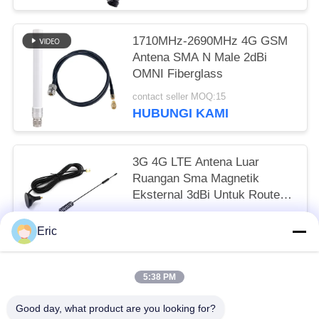
1710MHz-2690MHz 4G GSM
Antena SMA N Male 2dBi
OMNI Fiberglass
contact seller MOQ:15
HUBUNGI KAMI
3G 4G LTE Antena Luar
Ruangan Sma Magnetik
Eksternal 3dBi Untuk Router
Penguat Sinyal
to be negotiated MOQ:50
Eric
HUBUNGI KAMI
5:38 PM
Bad Request
Semua
Good day, what product are you looking for?