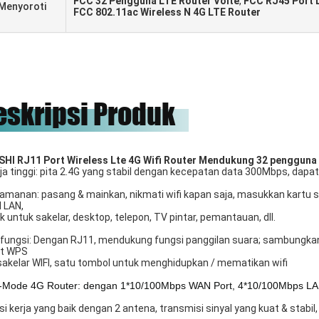
FCC 32 Pengguna LTE Router Volte
,
FCC RJ45 Port 
Menyoroti
FCC 802.11ac Wireless N 4G LTE Router
eskripsi Produk
HI RJ11 Port Wireless Lte 4G Wifi Router Mendukung 32 pengguna 
rja tinggi: pita 2.4G yang stabil dengan kecepatan data 300Mbps, d
amanan: pasang & mainkan, nikmati wifi kapan saja, masukkan kartu sim,
l LAN,
 untuk sakelar, desktop, telepon, TV pintar, pemantauan, dll.
ifungsi: Dengan RJ11, mendukung fungsi panggilan suara; sambungkan
t WPS
sakelar WIFI, satu tombol untuk menghidupkan / mematikan wifi
i-Mode 4G Router: dengan 1*10/100Mbps WAN Port, 4*10/100Mbps LAN
i kerja yang baik dengan 2 antena, transmisi sinyal yang kuat & stabil