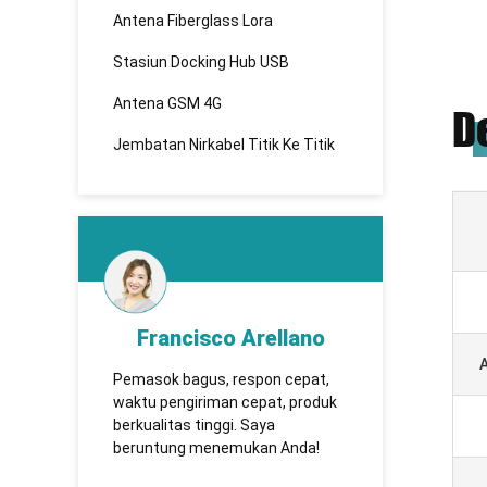
Antena Fiberglass Lora
Stasiun Docking Hub USB
Antena GSM 4G
D
Jembatan Nirkabel Titik Ke Titik
Francisco Arellano
KHADBAAT
Pemasok bagus, respon cepat,
TUOSHI - адежная омп
waktu pengiriman cepat, produk
оторая ервые ановила
berkualitas tinggi. Saya
отрудничество еет
beruntung menemukan Anda!
олгосрочное отруднич