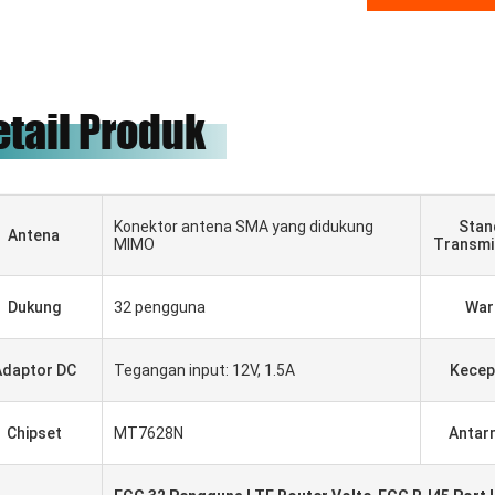
etail Produk
Konektor antena SMA yang didukung
Stan
Antena
MIMO
Transmis
Dukung
32 pengguna
War
AR
Gabriel Haddad
Adaptor DC
Tegangan input: 12V, 1.5A
Kecep
ания,
Kami telah bekerja sama selama
5 tahun, mereka adalah pemasok
yang baik dan teman yang baik,
Chipset
MT7628N
Antar
ество.
kehormatan kami untuk bekerja
dengan mereka.