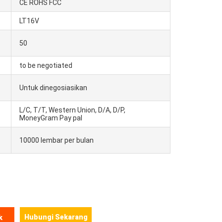
CE ROHS FCC
LT16V
50
to be negotiated
Untuk dinegosiasikan
L/C, T/T, Western Union, D/A, D/P,
MoneyGram Pay pal
10000 lembar per bulan
Hubungi Sekarang
k