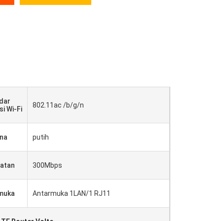
dar
802.11ac /b/g/n
i Wi-Fi
na
putih
atan
300Mbps
muka
Antarmuka 1LAN/1 RJ11