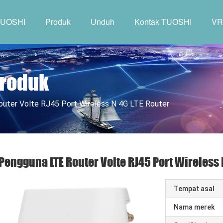
TUOSHI
Produk
Unduh
Kontak TUOSHI
VR
Produk
uter Volte RJ45 Port Wireless N 4G LTE Router
Pengguna LTE Router Volte RJ45 Port Wireless 
Tempat asal
Nama merek