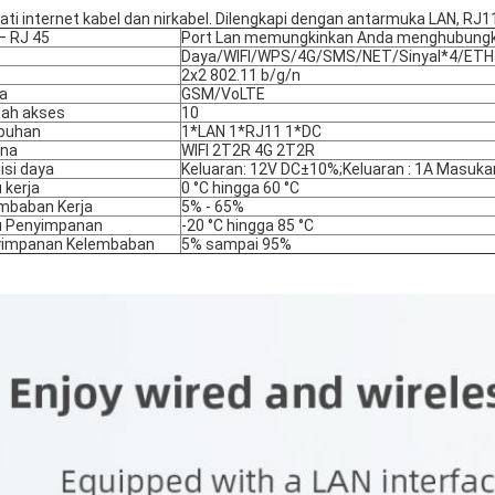
ati internet kabel dan nirkabel. Dilengkapi dengan antarmuka LAN, RJ11
– RJ 45
Port Lan memungkinkan Anda menghubung
Daya/WIFI/WPS/4G/SMS/NET/Sinyal*4/ETH
2x2 802.11 b/g/n
a
GSM/VoLTE
ah akses
10
buhan
1*LAN 1*RJ11 1*DC
ena
WIFI 2T2R 4G 2T2R
isi daya
Keluaran: 12V DC±10%;Keluaran : 1A Masuk
 kerja
0 °C hingga 60 °C
mbaban Kerja
5% - 65%
 Penyimpanan
-20 °C hingga 85 °C
yimpanan Kelembaban
5% sampai 95%