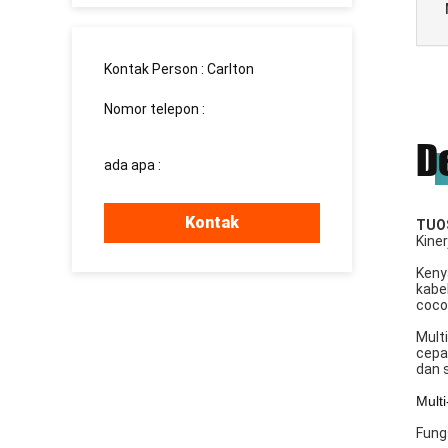
Kontak Person :
Carlton
Nomor telepon :
008613760340811
D
ada apa :
+8613760340811
Kontak
TUOS
Kine
Keny
kabe
cocok
Mult
cepa
dan 
Mult
Fungs