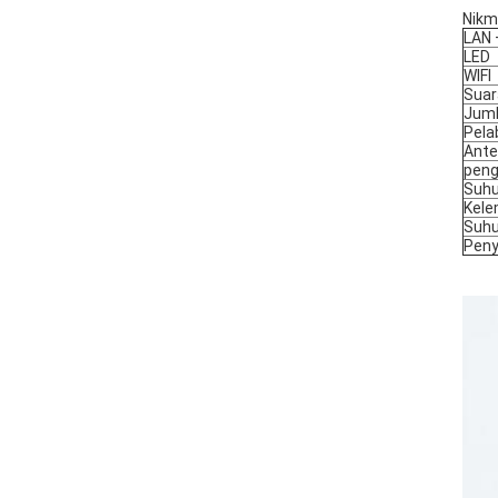
Nikm
LAN 
LED
WIFI
Suar
Juml
Pela
Ant
peng
Suhu
Kele
Suhu
Pen